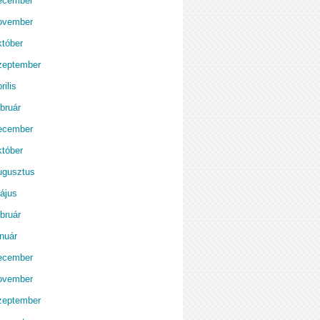
ecember
ovember
któber
zeptember
rilis
bruár
ecember
któber
ugusztus
ájus
bruár
anuár
ecember
ovember
zeptember