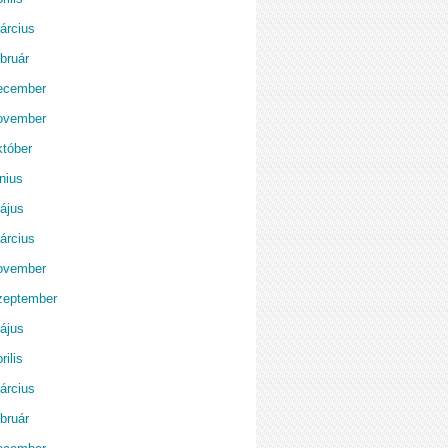
árcius
bruár
ecember
ovember
któber
nius
ájus
árcius
ovember
zeptember
ájus
rilis
árcius
bruár