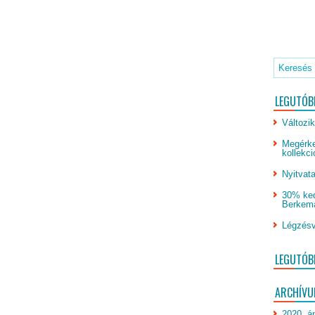
LEGUTÓB
Változik
Megérke
kollekci
Nyitvata
30% ked
Berkeman
Légzésv
LEGUTÓB
ARCHÍV
2020. áp