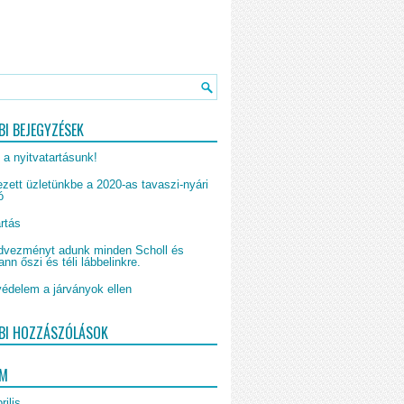
BI BEJEGYZÉSEK
 a nyitvatartásunk!
zett üzletünkbe a 2020-as tavaszi-nyári
ó
rtás
vezményt adunk minden Scholl és
n őszi és téli lábbelinkre.
édelem a járványok ellen
BI HOZZÁSZÓLÁSOK
UM
rilis