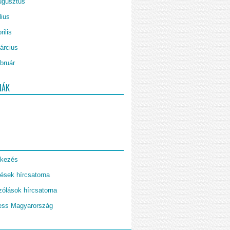
ugusztus
lius
rilis
árcius
bruár
IÁK
tkezés
ések hírcsatorna
ólások hírcsatorna
ess Magyarország