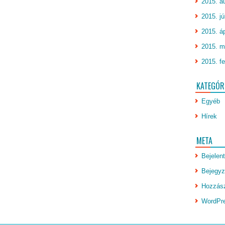
2015. a
2015. jú
2015. áp
2015. m
2015. fe
KATEGÓR
Egyéb
Hírek
META
Bejelen
Bejegyz
Hozzász
WordPr