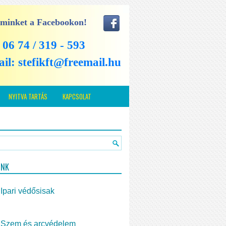
 minket a Facebookon!
: 06 74 / 319 - 593
ail:
stefikft@freemail.hu
NYITVA TARTÁS
KAPCSOLAT
INK
Ipari védősisak
Szem és arcvédelem