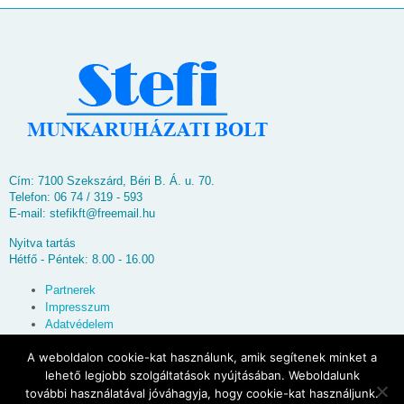
Cím: 7100 Szekszárd, Béri B. Á. u. 70.
Telefon: 06 74 / 319 - 593
E-mail:
stefikft@freemail.hu
Nyitva tartás
Hétfő - Péntek: 8.00 - 16.00
Partnerek
Impresszum
Adatvédelem
Oldaltérkép
A weboldalon cookie-kat használunk, amik segítenek minket a
lehető legjobb szolgáltatások nyújtásában. Weboldalunk
© 2026
Stefi Munkaruházati Bolt
további használatával jóváhagyja, hogy cookie-kat használjunk.