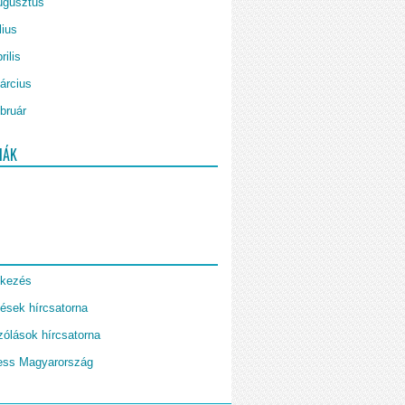
ugusztus
lius
rilis
árcius
bruár
IÁK
tkezés
ések hírcsatorna
ólások hírcsatorna
ess Magyarország