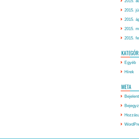
2015. a
2015. jú
2015. áp
2015. m
2015. fe
KATEGÓR
Egyéb
Hírek
META
Bejelen
Bejegyz
Hozzász
WordPr