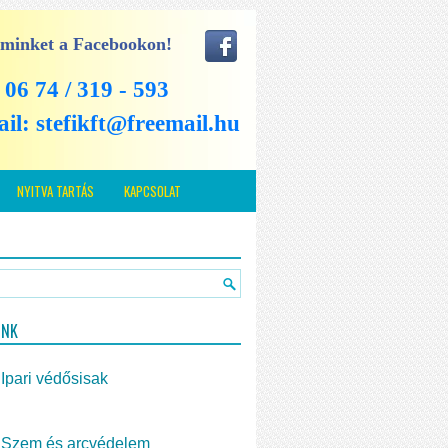
 minket a Facebookon!
: 06 74 / 319 - 593
ail:
stefikft@freemail.hu
NYITVA TARTÁS
KAPCSOLAT
INK
Ipari védősisak
Szem és arcvédelem