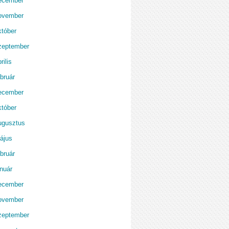
ecember
ovember
któber
zeptember
rilis
bruár
ecember
któber
ugusztus
ájus
bruár
anuár
ecember
ovember
zeptember