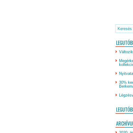
LEGUTÓB
Változik
Megérke
kollekci
Nyitvata
30% ked
Berkeman
Légzésv
LEGUTÓB
ARCHÍV
2020. áp