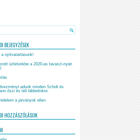
BI BEJEGYZÉSEK
 a nyitvatartásunk!
zett üzletünkbe a 2020-as tavaszi-nyári
ó
rtás
vezményt adunk minden Scholl és
n őszi és téli lábbelinkre.
édelem a járványok ellen
BI HOZZÁSZÓLÁSOK
UM
rilis