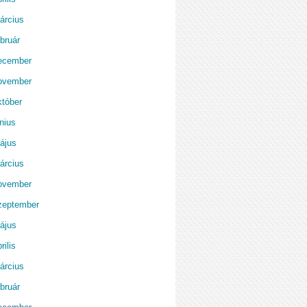
árcius
bruár
ecember
ovember
któber
nius
ájus
árcius
ovember
zeptember
ájus
rilis
árcius
bruár