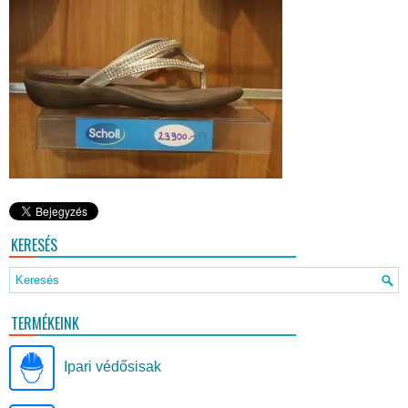
KERESÉS
TERMÉKEINK
Ipari védősisak