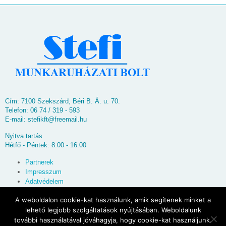
Cím: 7100 Szekszárd, Béri B. Á. u. 70.
Telefon: 06 74 / 319 - 593
E-mail:
stefikft@freemail.hu
Nyitva tartás
Hétfő - Péntek: 8.00 - 16.00
Partnerek
Impresszum
Adatvédelem
Oldaltérkép
A weboldalon cookie-kat használunk, amik segítenek minket a
lehető legjobb szolgáltatások nyújtásában. Weboldalunk
© 2026
Stefi Munkaruházati Bolt
további használatával jóváhagyja, hogy cookie-kat használjunk.