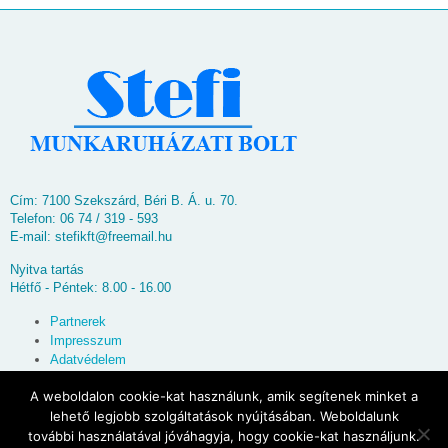
Cím: 7100 Szekszárd, Béri B. Á. u. 70.
Telefon: 06 74 / 319 - 593
E-mail:
stefikft@freemail.hu
Nyitva tartás
Hétfő - Péntek: 8.00 - 16.00
Partnerek
Impresszum
Adatvédelem
Oldaltérkép
A weboldalon cookie-kat használunk, amik segítenek minket a
lehető legjobb szolgáltatások nyújtásában. Weboldalunk
© 2026
Stefi Munkaruházati Bolt
további használatával jóváhagyja, hogy cookie-kat használjunk.