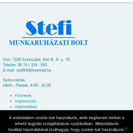
Cím: 7100 Szekszárd, Béri B. Á. u. 70.
Telefon: 06 74 / 319 - 593
E-mail:
stefikft@freemail.hu
Nyitva tartás
Hétfő - Péntek: 8.00 - 16.00
Partnerek
Impresszum
Adatvédelem
Oldaltérkép
A weboldalon cookie-kat használunk, amik segítenek minket a
lehető legjobb szolgáltatások nyújtásában. Weboldalunk
© 2026
Stefi Munkaruházati Bolt
további használatával jóváhagyja, hogy cookie-kat használjunk.