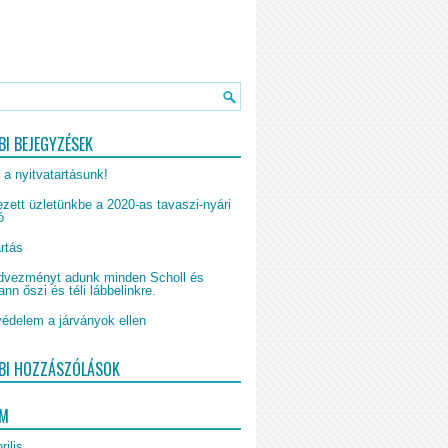
BI BEJEGYZÉSEK
 a nyitvatartásunk!
zett üzletünkbe a 2020-as tavaszi-nyári
ó
rtás
vezményt adunk minden Scholl és
n őszi és téli lábbelinkre.
édelem a járványok ellen
BI HOZZÁSZÓLÁSOK
UM
rilis