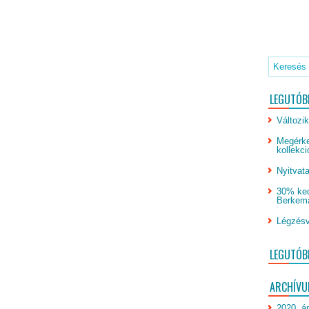
LEGUTÓB
Változik
Megérke
kollekci
Nyitvata
30% ked
Berkeman
Légzésv
LEGUTÓB
ARCHÍV
2020. áp