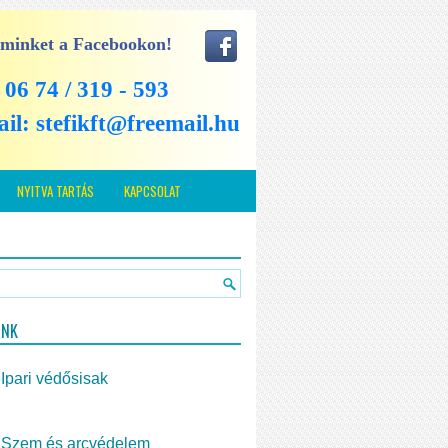
 minket a Facebookon!
: 06 74 / 319 - 593
ail:
stefikft@freemail.hu
NYITVA TARTÁS
KAPCSOLAT
INK
Ipari védősisak
Szem és arcvédelem