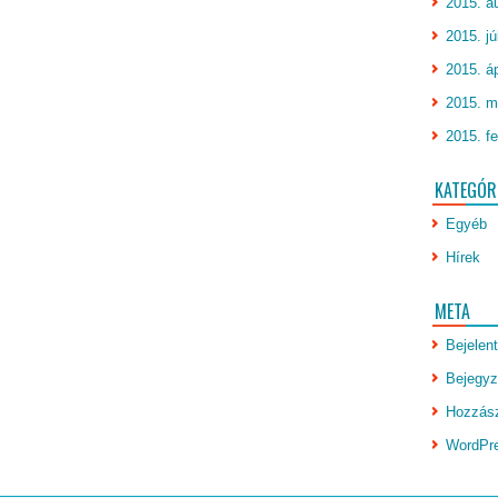
2015. a
2015. jú
2015. áp
2015. m
2015. fe
KATEGÓR
Egyéb
Hírek
META
Bejelen
Bejegyz
Hozzász
WordPr