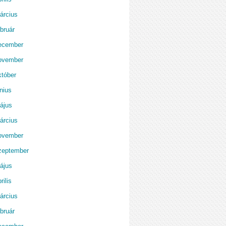
árcius
bruár
ecember
ovember
któber
nius
ájus
árcius
ovember
zeptember
ájus
rilis
árcius
bruár