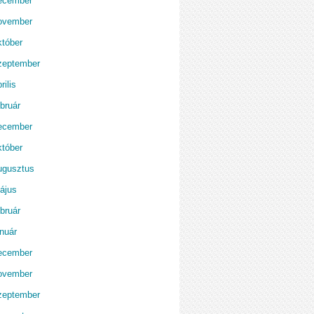
ecember
ovember
któber
zeptember
rilis
bruár
ecember
któber
ugusztus
ájus
bruár
anuár
ecember
ovember
zeptember