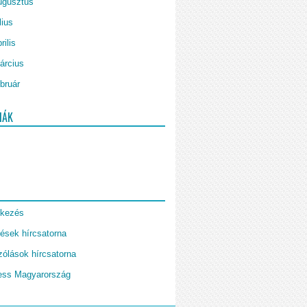
ugusztus
lius
rilis
árcius
bruár
IÁK
tkezés
ések hírcsatorna
ólások hírcsatorna
ess Magyarország