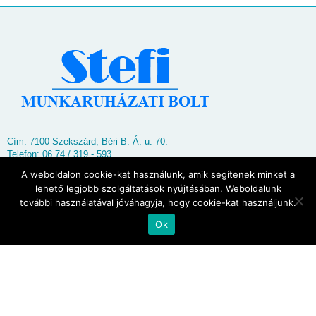
Cím: 7100 Szekszárd, Béri B. Á. u. 70.
Telefon: 06 74 / 319 - 593
E-mail:
stefikft@freemail.hu
A weboldalon cookie-kat használunk, amik segítenek minket a
lehető legjobb szolgáltatások nyújtásában. Weboldalunk
Nyitva tartás
további használatával jóváhagyja, hogy cookie-kat használjunk.
Hétfő - Péntek: 8.00 - 16.00
Ok
Partnerek
Impresszum
Adatvédelem
Oldaltérkép
© 2026
Stefi Munkaruházati Bolt