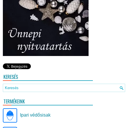
KERESÉS
TERMÉKEINK
Ipari védősisak