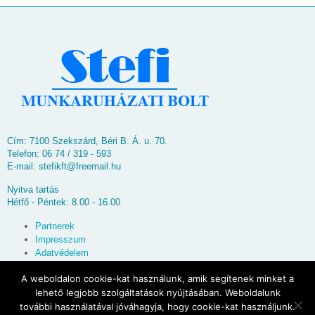
Cím: 7100 Szekszárd, Béri B. Á. u. 70.
Telefon: 06 74 / 319 - 593
E-mail:
stefikft@freemail.hu
Nyitva tartás
Hétfő - Péntek: 8.00 - 16.00
Partnerek
Impresszum
Adatvédelem
Oldaltérkép
A weboldalon cookie-kat használunk, amik segítenek minket a
lehető legjobb szolgáltatások nyújtásában. Weboldalunk
© 2026
Stefi Munkaruházati Bolt
további használatával jóváhagyja, hogy cookie-kat használjunk.