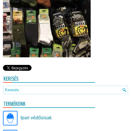
KERESÉS
TERMÉKEINK
Ipari védősisak