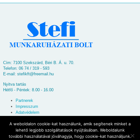
Cím: 7100 Szekszárd, Béri B. Á. u. 70.
Telefon: 06 74 / 319 - 593
E-mail:
stefikft@freemail.hu
Nyitva tartás
Hétfő - Péntek: 8.00 - 16.00
Partnerek
Impresszum
Adatvédelem
Oldaltérkép
A weboldalon cookie-kat használunk, amik segítenek minket a
lehető legjobb szolgáltatások nyújtásában. Weboldalunk
© 2026
Stefi Munkaruházati Bolt
további használatával jóváhagyja, hogy cookie-kat használjunk.