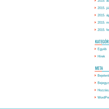
2015. a
2015. jú
2015. áp
2015. m
2015. fe
KATEGÓR
Egyéb
Hírek
META
Bejelen
Bejegyz
Hozzász
WordPr