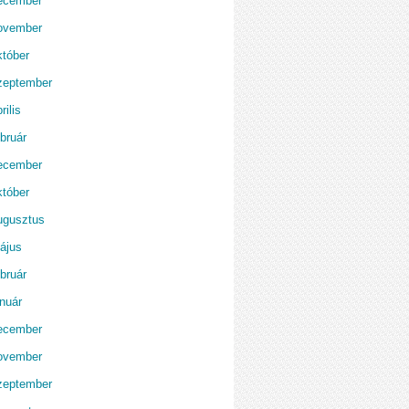
ecember
ovember
któber
zeptember
rilis
bruár
ecember
któber
ugusztus
ájus
bruár
anuár
ecember
ovember
zeptember