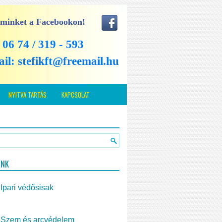
 minket a Facebookon!
: 06 74 / 319 - 593
ail:
stefikft@freemail.hu
NYITVA TARTÁS
KAPCSOLAT
INK
Ipari védősisak
Szem és arcvédelem