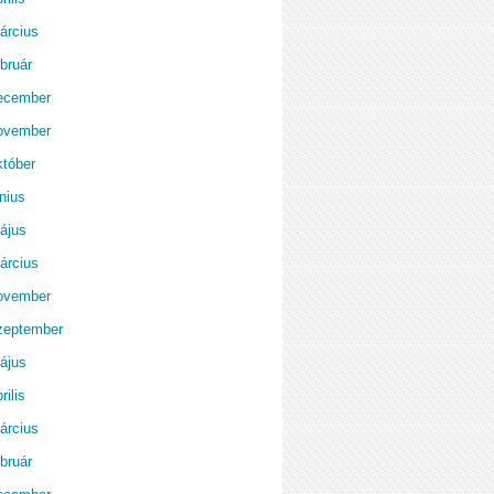
árcius
bruár
ecember
ovember
któber
nius
ájus
árcius
ovember
zeptember
ájus
rilis
árcius
bruár