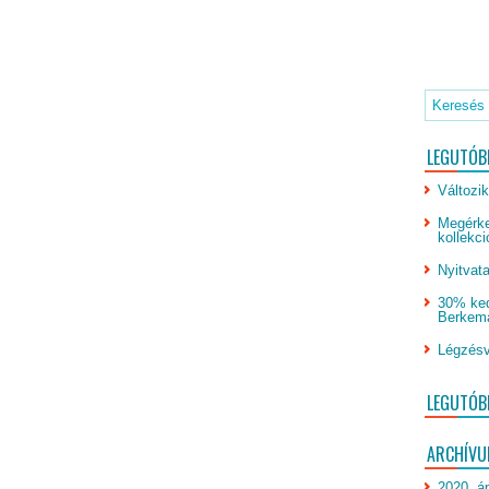
LEGUTÓB
Változik
Megérke
kollekci
Nyitvata
30% ked
Berkeman
Légzésv
LEGUTÓB
ARCHÍV
2020. áp