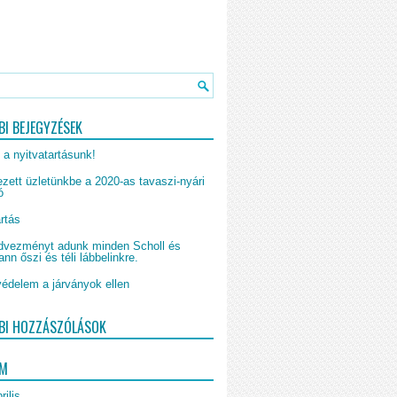
BI BEJEGYZÉSEK
 a nyitvatartásunk!
zett üzletünkbe a 2020-as tavaszi-nyári
ó
rtás
vezményt adunk minden Scholl és
n őszi és téli lábbelinkre.
édelem a járványok ellen
BI HOZZÁSZÓLÁSOK
UM
rilis