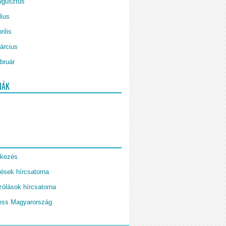
ugusztus
lius
rilis
árcius
bruár
IÁK
tkezés
ések hírcsatorna
ólások hírcsatorna
ess Magyarország