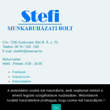
Cím: 7100 Szekszárd, Béri B. Á. u. 70.
Telefon: 06 74 / 319 - 593
E-mail:
stefikft@freemail.hu
Nyitva tartás
Hétfő - Péntek: 8.00 - 16.00
Partnerek
Impresszum
Adatvédelem
Oldaltérkép
A weboldalon cookie-kat használunk, amik segítenek minket a
lehető legjobb szolgáltatások nyújtásában. Weboldalunk
© 2026
Stefi Munkaruházati Bolt
további használatával jóváhagyja, hogy cookie-kat használjunk.
Ok