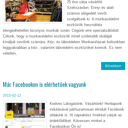
25 éve várja vásárlóit
Szekszárdon. Ennyi év alatt
számos elégedett vevőt
szolgáltunk ki. A munkavédelmi
eszközök használata
elengedhetetlen bizonyos munkák során. Cégünk erre specializálódott.
Célunk, hogy a munkavédelmi eszközök minél szélesebb skáláját
kínáljuk vevőink számára. Kéz- és lábvédelem Munkaruházati boltunkban
leggyakrabban a kéz-, valamint lábvédelmi eszközöket keresik. Ez nem
véletlen,
Bővebben
Már Facebookon is elérhetőek vagyunk
2015-02-12
Kedves Látogatóink, Vásárlóink! Honlapunk
indulásával párhuzamosan elindult Facebook
oldalunk is. Itt naprakész hírekkel várjuk az
érdeklődőket. Kövessen minket a
Facebookon Ön is!