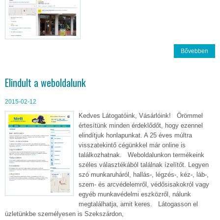
Bővebben
Elindult a weboldalunk
2015-02-12
Kedves Látogatóink, Vásárlóink! Örömmel
értesítünk minden érdeklődőt, hogy ezennel
elindítjuk honlapunkat. A 25 éves múltra
visszatekintő cégünkkel már online is
találkozhatnak. Weboldalunkon termékeink
széles választékából találnak ízelítőt. Legyen
szó munkaruháról, hallás-, légzés-, kéz-, láb-,
szem- és arcvédelemről, védősisakokról vagy
egyéb munkavédelmi eszközről, nálunk
megtalálhatja, amit keres. Látogasson el
üzletünkbe személyesen is Szekszárdon,