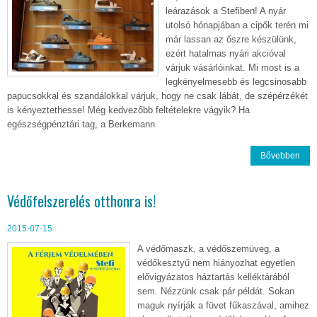
leárazások a Stefiben! A nyár
utolsó hónapjában a cipők terén mi
már lassan az őszre készülünk,
ezért hatalmas nyári akcióval
várjuk vásárlóinkat. Mi most is a
legkényelmesebb és legcsinosabb
papucsokkal és szandálokkal várjuk, hogy ne csak lábát, de szépérzékét
is kényeztethesse! Még kedvezőbb feltételekre vágyik? Ha
egészségpénztári tag, a Berkemann
Bővebben
Védőfelszerelés otthonra is!
2015-07-15
A védőmaszk, a védőszemüveg, a
védőkesztyű nem hiányozhat egyetlen
elővigyázatos háztartás kelléktárából
sem. Nézzünk csak pár példát. Sokan
maguk nyírják a füvet fűkaszával, amihez