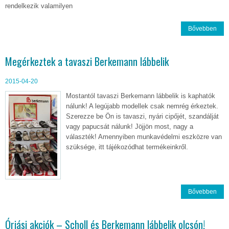
rendelkezik valamilyen
Bővebben
Megérkeztek a tavaszi Berkemann lábbelik
2015-04-20
Mostantól tavaszi Berkemann lábbelik is kaphatók
nálunk! A legújabb modellek csak nemrég érkeztek.
Szerezze be Ön is tavaszi, nyári cipőjét, szandálját
vagy papucsát nálunk! Jöjjön most, nagy a
választék! Amennyiben munkavédelmi eszközre van
szüksége, itt tájékozódhat termékeinkről.
Bővebben
Óriási akciók – Scholl és Berkemann lábbelik olcsón!