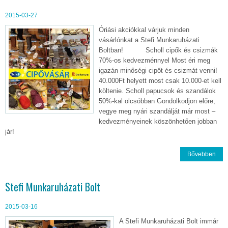
2015-03-27
Óriási akciókkal várjuk minden
vásárlónkat a Stefi Munkaruházati
Boltban! Scholl cipők és csizmák
70%-os kedvezménnyel Most éri meg
igazán minőségi cipőt és csizmát venni!
40.000Ft helyett most csak 10.000-et kell
költenie. Scholl papucsok és szandálok
50%-kal olcsóbban Gondolkodjon előre,
vegye meg nyári szandálját már most –
kedvezményeinek köszönhetően jobban
jár!
Bővebben
Stefi Munkaruházati Bolt
2015-03-16
A Stefi Munkaruházati Bolt immár