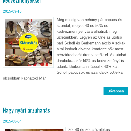
kedvezményekkel
2015-09-16
Még mindig van néhány pár papucs és
szandál, melyet 40 és 50%-os
kedvezménnyel vásárolhatnak meg
üzletünkben. Legyen az Öné az utolsó
pár! Scholl és Berkemann akció A sokak
által kedvelt divatos komfortcipők most
pénztárcabarát áron vihetők el. Az utolsó
darabokra akár 50%-os kedvezményt is
adunk. Berkemann lábbelik 40%-kal,
Scholl papucsok és szandálok 50%-kal
olcsóbban kaphatók! Már
Bővebben
Nagy nyári árzuhanás
2015-08-04
30, 40 és 50 százalékos