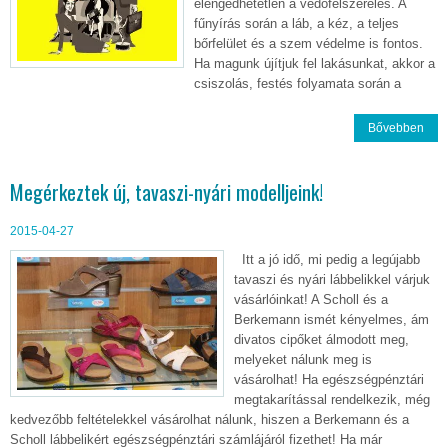
elengedhetetlen a védőfelszerelés. A
fűnyírás során a láb, a kéz, a teljes
bőrfelület és a szem védelme is fontos.
Ha magunk újítjuk fel lakásunkat, akkor a
csiszolás, festés folyamata során a
Bővebben
Megérkeztek új, tavaszi-nyári modelljeink!
2015-04-27
Itt a jó idő, mi pedig a legújabb
tavaszi és nyári lábbelikkel várjuk
vásárlóinkat! A Scholl és a
Berkemann ismét kényelmes, ám
divatos cipőket álmodott meg,
melyeket nálunk meg is
vásárolhat! Ha egészségpénztári
megtakarítással rendelkezik, még
kedvezőbb feltételekkel vásárolhat nálunk, hiszen a Berkemann és a
Scholl lábbelikért egészségpénztári számlájáról fizethet! Ha már